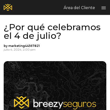
Área del Cliente
¿Por qué celebramos
Home
el 4 de julio?
Blog
Seguros Comerciales
by marketing44567821
Seguros Personales
julio 4, 2024, 2:00 pm
Hable con nosotros
Reclamos | Claims
Enviar Reclamo
PT
EN
ES