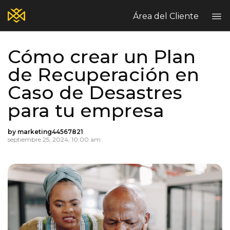
Área del Cliente
Cómo crear un Plan
Home
de Recuperación en
Blog
Caso de Desastres
Seguros Comerciales
Seguros Personales
para tu empresa
Hable con nosotros
Reclamos | Claims
by marketing44567821
Enviar Reclamo
septiembre 25, 2024, 10:00 am
PT
EN
ES