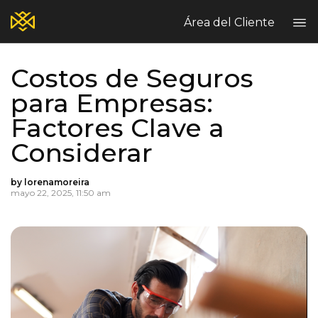
Área del Cliente
Costos de Seguros
Home
para Empresas:
Blog
Factores Clave a
Seguros Comerciales
Seguros Personales
Considerar
Hable con nosotros
Reclamos | Claims
by lorenamoreira
Enviar Reclamo
mayo 22, 2025, 11:50 am
PT
EN
ES