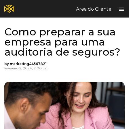
Área do Cliente
Como preparar a sua
Home
empresa para uma
Blog
auditoria de seguros?
Quem Somos?
Seguros Comerciais
by marketing44567821
Seguros Pessoais
fevereiro 2, 2024, 2:00 pm
Fale Conosco
Escritórios Breezy
Sinistros
Reclame Aqui
PT
EN
ES