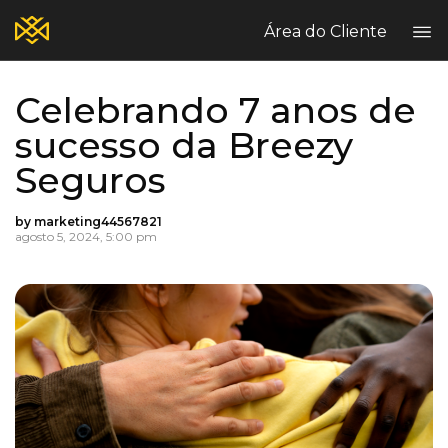
Área do Cliente
Celebrando 7 anos de
Home
sucesso da Breezy
Blog
Seguros
Quem Somos?
Seguros Comerciais
by marketing44567821
Seguros Pessoais
agosto 5, 2024, 5:00 pm
Fale Conosco
Escritórios Breezy
Sinistros
Reclame Aqui
PT
EN
ES