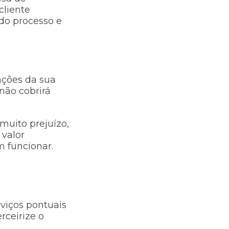
cliente
 do processo e
ações da sua
não cobrirá
.
muito prejuízo,
valor
m funcionar.
viços pontuais
ceirize o