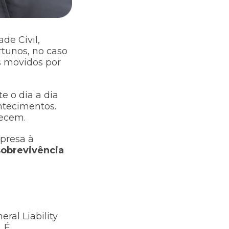
de Civil,
tunos, no caso
s movidos por
e o dia a dia
ntecimentos.
ntecem.
mpresa à
sobrevivência
ral Liability
. É