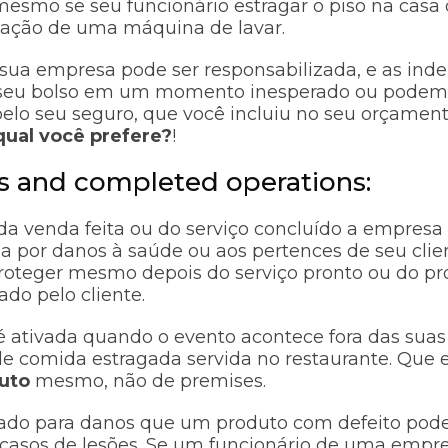
smo se seu funcionário estragar o piso na casa d
alação de uma máquina de lavar.
 sua empresa pode ser responsabilizada, e as ind
 seu bolso em um momento inesperado ou podem
lo seu seguro, que você incluiu no seu orçamen
qual você prefere?
!
s and completed operations:
a venda feita ou do serviço concluído a empresa
a por danos à saúde ou aos pertences de seu clien
proteger mesmo depois do serviço pronto ou do pro
do pelo cliente.
 é ativada quando o evento acontece fora das sua
de comida estragada servida no restaurante. Que 
uto
mesmo, não de premises.
sado para danos que um produto com defeito pod
asos de lesões. Se um funcionário de uma empr