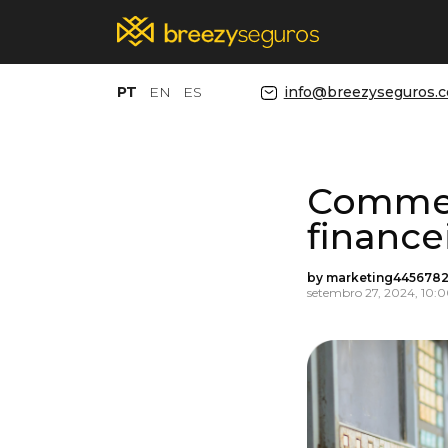
PT
EN
ES
info@breezyseguros.
Commerc
financ
by marketing4456782
setembro 27, 2024, 10: