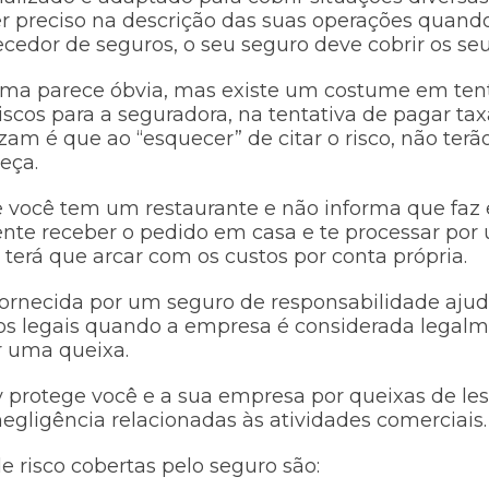
r preciso na descrição das suas operações quand
cedor de seguros, o seu seguro deve cobrir os seu
ima parece óbvia, mas existe um costume em tent
scos para a seguradora, na tentativa de pagar tax
zam é que ao “esquecer” de citar o risco, não terã
teça.
e você tem um restaurante e não informa que faz
iente receber o pedido em casa e te processar po
 terá que arcar com os custos por conta própria.
fornecida por um seguro de responsabilidade aju
stos legais quando a empresa é considerada legal
r uma queixa.
ty protege você e a sua empresa por queixas de le
egligência relacionadas às atividades comerciais.
e risco cobertas pelo seguro são: