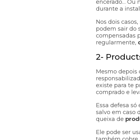
encerado… Ou me
durante a inst
Nos dois casos,
podem sair do
compensadas pe
regularmente,
2- Product
Mesmo depois d
responsabilizad
existe para te 
comprado e leva
Essa defesa só
salvo em caso 
queixa de
prod
Ele pode ser u
também cobre c