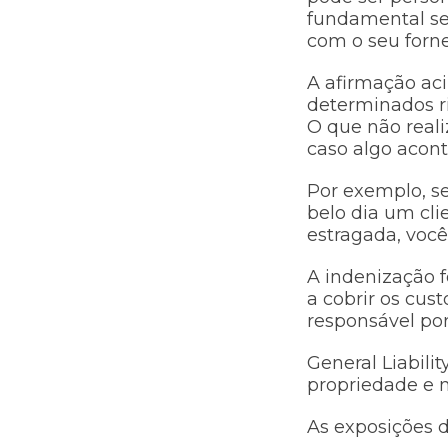
fundamental se
com o seu forne
A afirmação ac
determinados ri
O que não reali
caso algo acon
Por exemplo, s
belo dia um cl
estragada, você
A indenização 
a cobrir os cu
responsável po
General Liabili
propriedade e n
As exposições d