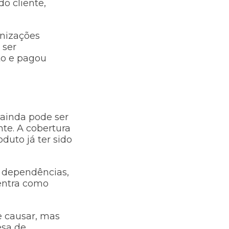
o cliente,
enizações
 ser
to e pagou
 ainda pode ser
te. A cobertura
duto já ter sido
s dependências,
entra como
e causar, mas
esa de