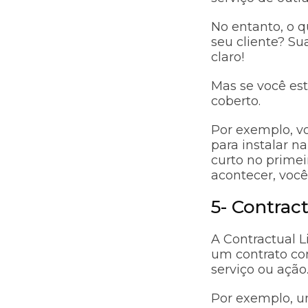
No entanto, o 
seu cliente? Su
claro!
Mas se você est
coberto.
Por exemplo, vo
para instalar n
curto no primeir
acontecer, você
5- Contract
A Contractual L
um contrato co
serviço ou açã
Por exemplo, u