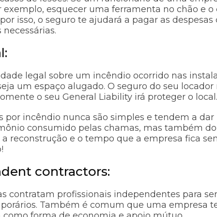
r exemplo, esquecer uma ferramenta no chão e o 
or isso, o seguro te ajudará a pagar as despesas
 necessárias.
l:
idade legal sobre um incêndio ocorrido nas instal
seja um espaço alugado. O seguro do seu locador 
omente o seu General Liability irá proteger o local
 por incêndio nunca são simples e tendem a dar 
imônio consumido pelas chamas, mas também do 
 a reconstrução e o tempo que a empresa fica se
o!
dent contractors:
s contratam profissionais independentes para ser
mporários. Também é comum que uma empresa ter
ra como forma de economia e apoio mútuo.