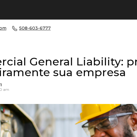
com
508-603-6777
ial General Liability: p
eiramente sua empresa
1
00 am