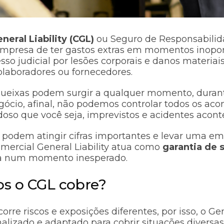
eral Liability (CGL)
ou Seguro de Responsabilida
empresa de ter gastos extras em momentos inopor
so judicial por lesões corporais e danos materiai
colaboradores ou fornecedores.
queixas podem surgir a qualquer momento, durant
ócio, afinal, não podemos controlar todos os aco
doso que você seja, imprevistos e acidentes aco
s podem atingir cifras importantes e levar uma e
mercial General Liability atua como
garantia de 
a num momento inesperado.
cos o CGL cobre?
re riscos e exposições diferentes, por isso, o Gene
alizado e adaptado para cobrir situações diversas