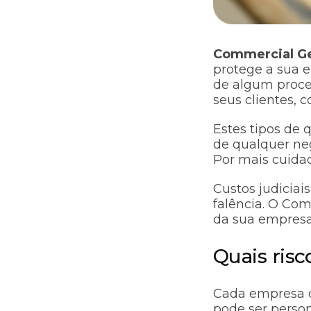
Commercial Gen
protege a sua 
de algum proces
seus clientes, 
Estes tipos de 
de qualquer neg
Por mais cuida
Custos judiciai
falência. O Com
da sua empres
Quais ris
Cada empresa cor
pode ser person