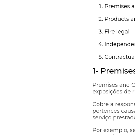
Premises a
Products a
Fire legal
Independen
Contractual 
1- Premise
Premises and O
exposições de 
Cobre a responsa
pertences causa
serviço presta
Por exemplo, s