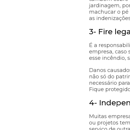
jardinagem, po
machucar o pé p
as indenizações
3- Fire lega
É a responsabil
empresa, caso 
esse incêndio, s
Danos causados
não só do patr
necessário para
Fique protegid
4- Indepen
Muitas empresa
ou projetos te
serviço de out