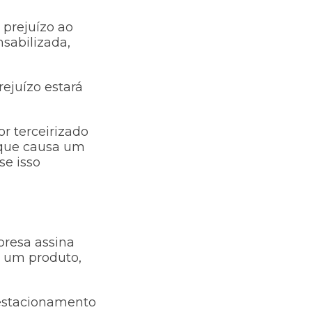
 prejuízo ao
nsabilizada,
rejuízo estará
r terceirizado
a que causa um
se isso
presa assina
r um produto,
 estacionamento