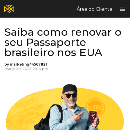
Área do Cliente
Saiba como renovar o
Home
seu Passaporte
Blog
brasileiro nos EUA
Quem Somos?
Seguros Comerciais
by marketing44567821
Seguros Pessoais
março 30, 2023, 2:00 pm
Fale Conosco
Escritórios Breezy
Sinistros
Reclame Aqui
PT
EN
ES