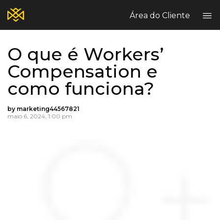
Área do Cliente
O que é Workers’
Home
Compensation e
Blog
como funciona?
Quem Somos?
Seguros Comerciais
by marketing44567821
Seguros Pessoais
maio 6, 2024, 1:00 pm
Fale Conosco
Escritórios Breezy
Sinistros
Reclame Aqui
PT
EN
ES