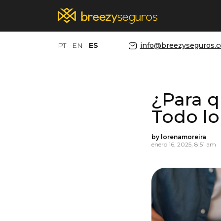
PT
EN
ES
info@breezyseguros.
¿Para q
Todo l
by lorenamoreira
enero 16, 2025, 8:51 am