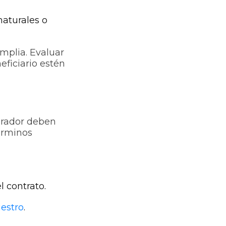
naturales o
mplia. Evaluar
eficiario estén
urador deben
érminos
l contrato.
iestro
.