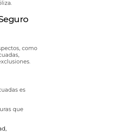
liza.
 Seguro
aspectos, como
ecuadas,
exclusiones.
ecuadas es
turas que
ad,