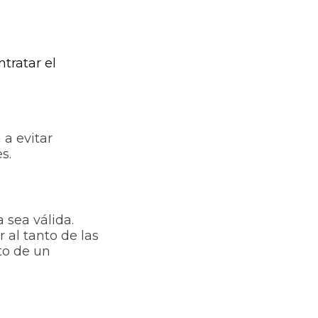
tratar el
 a evitar
s.
a sea válida.
 al tanto de las
to de un