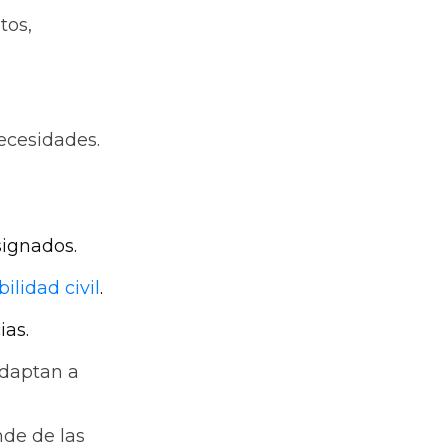
tos,
ecesidades.
signados.
ilidad civil
.
ias.
adaptan a
nde de las