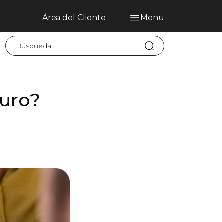
Área del Cliente
Menu
Home
Blog
Seguros Comerciales
guro?
Seguros Personales
Hable con nosotros
Reclamos | Claims
Enviar Reclamo
PT
EN
ES