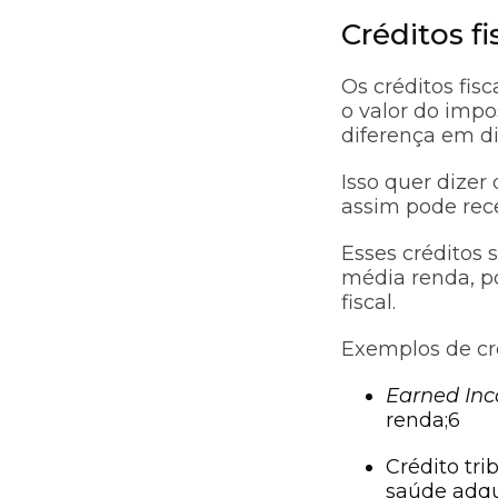
Créditos f
Os créditos fis
o valor do imp
diferença em di
Isso quer dize
assim pode rec
Esses créditos 
média renda, p
fiscal.
Exemplos de cré
Earned Inc
renda;6
Crédito tr
saúde adqu