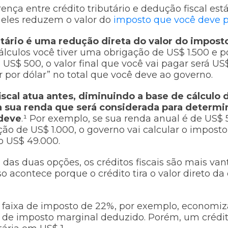
erença entre crédito tributário e dedução fiscal e
eles reduzem o valor do
imposto que você deve 
utário é uma redução direta do valor do impost
álculos você tiver uma obrigação de US$ 1.500 e 
e US$ 500, o valor final que você vai pagar será US
r por dólar” no total que você deve ao governo.
iscal atua antes, diminuindo a base de cálculo 
da sua renda que será considerada para determi
deve
.¹ Por exemplo, se sua renda anual é de US$ 
o de US$ 1.000, o governo vai calcular o impost
o US$ 49.000.
as duas opções, os créditos fiscais são mais van
o acontece porque o crédito tira o valor direto da 
faixa de imposto de 22%, por exemplo, economiz
 de imposto marginal deduzido. Porém, um crédit