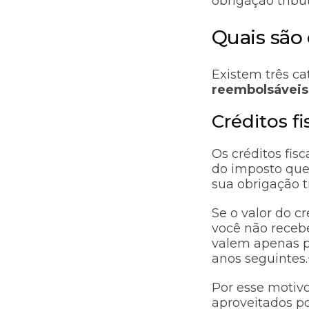
obrigação tribu
Quais são 
Existem três cat
reembolsáveis
Créditos f
Os créditos fis
do imposto que
sua obrigação t
Se o valor do c
você não receb
valem apenas p
anos seguintes.
Por esse motiv
aproveitados p