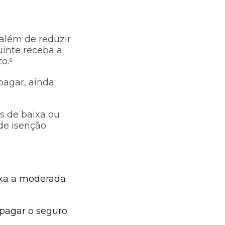
 além de reduzir
uinte receba a
o.⁶
pagar, ainda
s de baixa ou
de isenção
ixa a moderada
 pagar o seguro