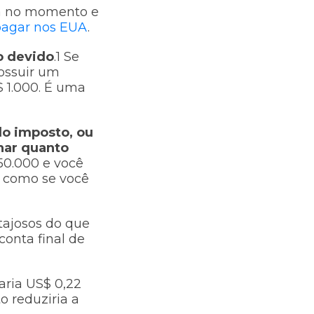
stá no momento e
pagar nos EUA
.
o devido
.1 Se
possuir um
$ 1.000. É uma
do imposto, ou
nar quanto
50.000 e você
o como se você
tajosos do que
conta final de
aria US$ 0,22
o reduziria a