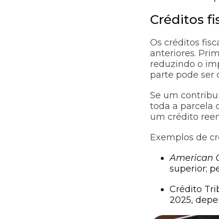
Créditos f
Os créditos fi
anteriores. Pri
reduzindo o imp
parte pode ser
Se um contribui
toda a parcela 
um crédito reem
Exemplos de cré
American O
superior; p
Crédito Tri
2025, depe