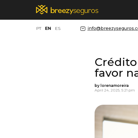
PT
EN
ES
info@breezyseguros.
Crédito
favor n
by lorenamoreira
April 24, 2025, 5:21 pm