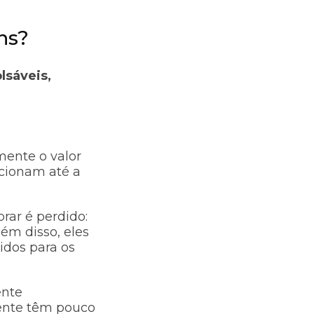
ns?
lsáveis,
mente o valor
ncionam até a
brar é perdido:
ém disso, eles
idos para os
ente
mente têm pouco