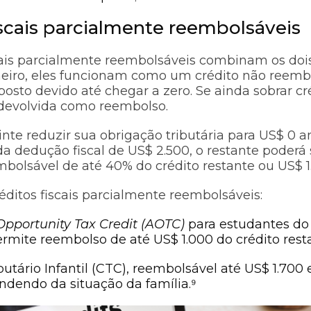
iscais parcialmente reembolsáveis
scais parcialmente reembolsáveis combinam os do
meiro, eles funcionam como um crédito não reemb
osto devido até chegar a zero. Se ainda sobrar cr
 devolvida como reembolso.
nte reduzir sua obrigação tributária para US$ 0 a
da dedução fiscal de US$ 2.500, o restante poderá
bolsável de até 40% do crédito restante ou US$ 1
ditos fiscais parcialmente reembolsáveis:
pportunity Tax Credit (AOTC)
para estudantes do
ermite reembolso de até US$ 1.000 do crédito rest
butário Infantil (CTC), reembolsável até US$ 1.70
ndendo da situação da família.⁹