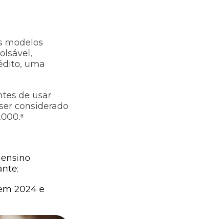
is modelos
olsável,
édito, uma
ntes de usar
 ser considerado
.000.⁸
 ensino
ante;
0 em 2024 e