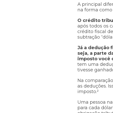
A principal dif
na forma como 
O crédito trib
após todos os c
crédito fiscal d
subtração “dóla
Já a dedução f
seja, a parte 
imposto você 
tem uma deduçã
tivesse ganhad
Na comparação d
as deduções. Iss
imposto.²
Uma pessoa na 
para cada dólar