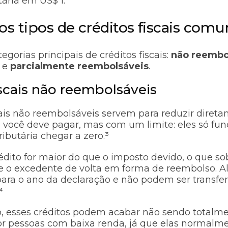
tária em US$ 1.
os tipos de créditos fiscais comu
egorias principais de créditos fiscais:
não reembo
e
parcialmente reembolsáveis
.
iscais não reembolsáveis
cais não reembolsáveis servem para reduzir direta
 você deve pagar, mas com um limite: eles só fu
ributária chegar a zero.³
rédito for maior do que o imposto devido, o que so
e o excedente de volta em forma de reembolso. Al
ara o ano da declaração e não podem ser transfer
⁴
o, esses créditos podem acabar não sendo totalm
or pessoas com baixa renda, já que elas normal