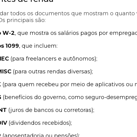
dar todos os documentos que mostram o quanto 
s principais são:
o W-2
, que mostra os salários pagos por empregad
os 1099
, que incluem:
NEC
(para freelancers e autônomos);
MISC
(para outras rendas diversas);
K
(para quem recebeu por meio de aplicativos ou 
G
(benefícios do governo, como seguro-desempreg
INT
(juros de bancos ou corretoras);
DIV
(dividendos recebidos);
R
(aposentadoria ou pensões);