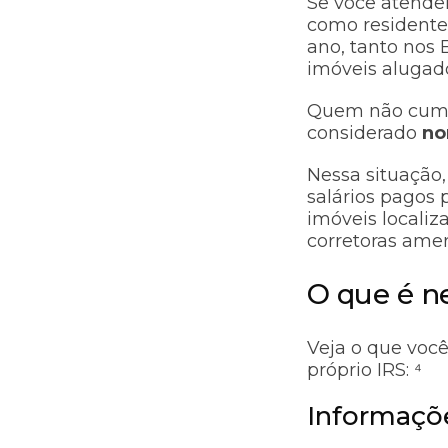
Se você atender
como residente 
ano, tanto nos 
imóveis alugad
Quem não cumpr
considerado
no
Nessa situação,
salários pagos 
imóveis locali
corretoras ame
O que é ne
Veja o que você
próprio IRS: ⁴
Informaçõ