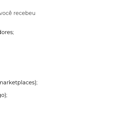
você recebeu
ores;
marketplaces);
o);