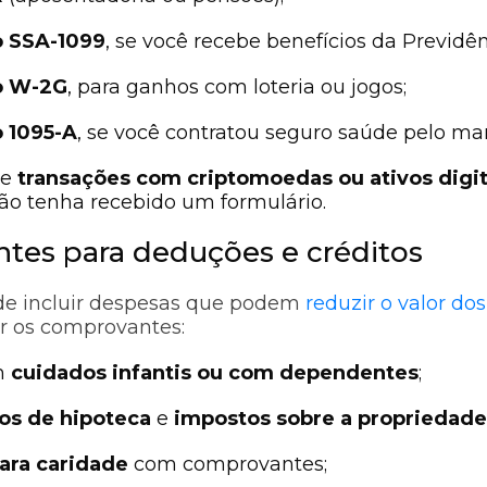
o SSA-1099
, se você recebe benefícios da Previdên
o W-2G
, para ganhos com loteria ou jogos;
o 1095-A
, se você contratou seguro saúde pelo ma
de
transações com criptomoedas ou ativos digit
ão tenha recebido um formulário.
tes para deduções e créditos
de incluir despesas que podem
reduzir o valor do
er os comprovantes:
m
cuidados infantis ou com dependentes
;
s de hipoteca
e
impostos sobre a propriedade
ara caridade
com comprovantes;