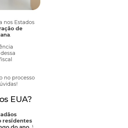
a nos Estados
ração de
cana
.
ência
 dessa
iscal
so no processo
dúvidas!
nos EUA?
dadãos
o residentes
ongo do ano
. ¹