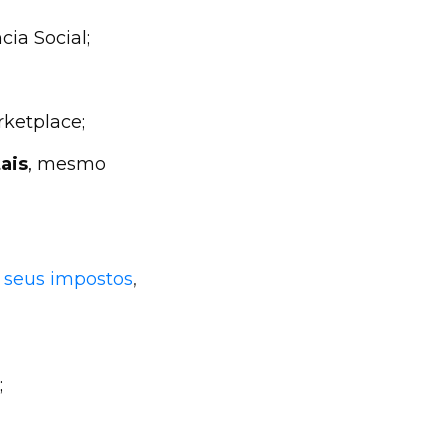
cia Social;
rketplace;
ais
, mesmo
s seus impostos
,
;