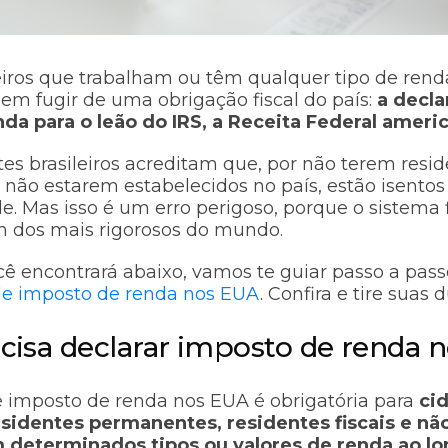
eiros que trabalham ou têm qualquer tipo de rend
em fugir de uma obrigação fiscal do país:
a decla
da para o leão do IRS, a Receita Federal ameri
es brasileiros acreditam que, por não terem resid
não estarem estabelecidos no país, estão isentos
e. Mas isso é um erro perigoso, porque o sistema f
 dos mais rigorosos do mundo.
ê encontrará abaixo, vamos te guiar passo a pas
de imposto de renda nos EUA
. Confira e tire suas 
isa declarar imposto de renda 
e imposto de renda nos EUA é obrigatória para
ci
sidentes permanentes, residentes fiscais e nã
 determinados tipos ou valores de renda ao l