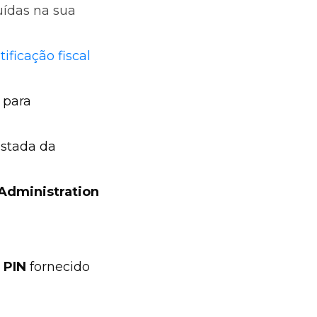
uídas na sua
ificação fiscal
 para
ustada da
 Administration
P PIN
fornecido