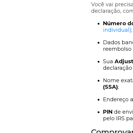
Você vai precis
declaração, co
Número do 
individual)
;
Dados banc
reembolso
Sua
Adjust
declaração 
Nome exat
(SSA)
;
Endereço a
PIN
de envi
pelo IRS pa
Comprovan