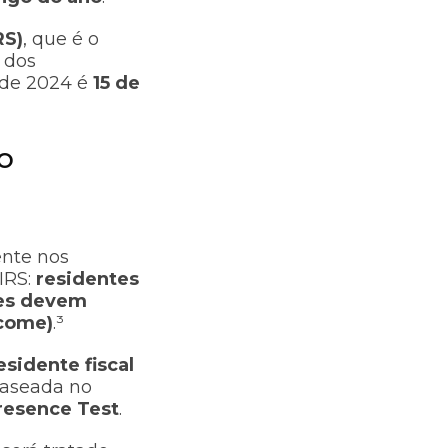
RS)
, que é o
 dos
l de 2024 é
15 de
o
ente nos
IRS:
residentes
tes devem
ncome)
.³
esidente fiscal
baseada no
resence Test
.