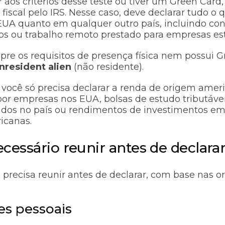
 aos critérios desse teste ou tiver um Green Card,
fiscal pelo IRS. Nesse caso, deve declarar tudo o
EUA quanto em qualquer outro país, incluindo con
os ou trabalho remoto prestado para empresas est
e os requisitos de presença física nem possui G
nresident alien
(não residente).
 você só precisa declarar a renda de origem ameri
por empresas nos EUA, bolsas de estudo tributávei
zados no país ou rendimentos de investimentos e
ricanas.
cessário reunir antes de declara
 precisa reunir antes de declarar, com base nas o
es pessoais