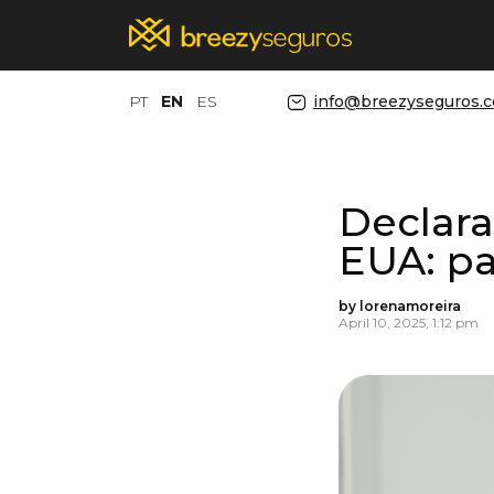
PT
EN
ES
info@breezyseguros.
Declara
EUA: pa
by lorenamoreira
April 10, 2025, 1:12 pm