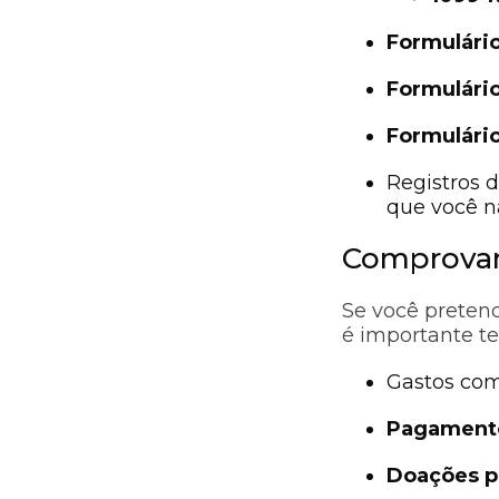
Formulári
Formulári
Formulári
Registros 
que você n
Comprovan
Se você preten
é importante t
Gastos co
Pagamento
Doações p