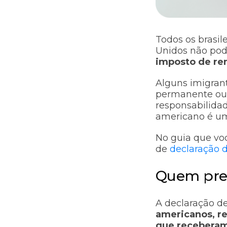
Todos os brasil
Unidos não pod
imposto de ren
Alguns imigrant
permanente ou 
responsabilidad
americano é um
No guia que voc
de
declaração 
Quem prec
A declaração d
americanos, re
que receberam