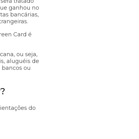
 será tratado
 que ganhou no
tas bancárias,
rangeiras.
reen Card é
cana, ou seja,
s, aluguéis de
m bancos ou
r?
rientações do