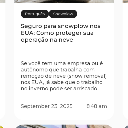
Português
Snowplow
Seguro para snowplow nos
EUA: Como proteger sua
operação na neve
Se você tem uma empresa ou é
autônomo que trabalha com
remoção de neve (snow removal)
nos EUA, já sabe que o trabalho
no inverno pode ser arriscado.
Equipamentos caros, veículos
adaptados, clientes exigindo
September 23, 2025
8:48 am
contratos e, claro, os perigos de
gelo, visibilidade reduzida e
condições extremas. Neste
contexto, ter um seguro