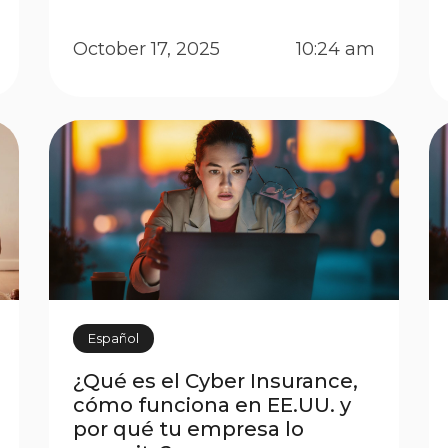
Estados Unidos é essencial e
pode te proteger de grandes
October 17, 2025
10:24 am
prejuízos. O que muitos
motoristas não sabem é que o
seguro pessoal (personal auto)
normalmente não cobre o uso
comercial, como quando […]
Español
¿Qué es el Cyber Insurance,
cómo funciona en EE.UU. y
por qué tu empresa lo