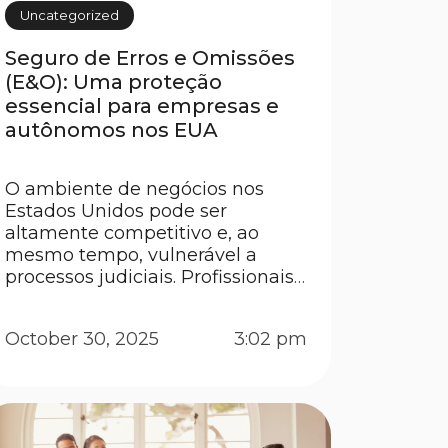
Uncategorized
Seguro de Erros e Omissões
(E&O): Uma proteção
essencial para empresas e
autônomos nos EUA
O ambiente de negócios nos
Estados Unidos pode ser
altamente competitivo e, ao
mesmo tempo, vulnerável a
processos judiciais. Profissionais
e pequenas empresas que
prestam serviços especializados
October 30, 2025
3:02 pm
estão constantemente expostos
a riscos legais, principalmente
relacionados a erros cometidos
durante a execução de suas
atividades. Mesmo com