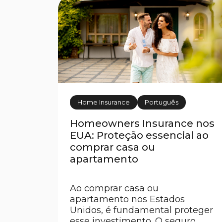
contar con un seguro adecuado
[…]
Home Insurance
Português
Homeowners Insurance nos
EUA: Proteção essencial ao
comprar casa ou
apartamento
Ao comprar casa ou
apartamento nos Estados
Unidos, é fundamental proteger
esse investimento. O seguro