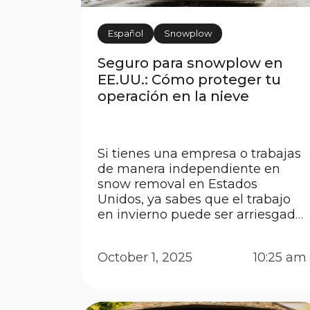
Español
Snowplow
Seguro para snowplow en
EE.UU.: Cómo proteger tu
operación en la nieve
Si tienes una empresa o trabajas
de manera independiente en
snow removal en Estados
Unidos, ya sabes que el trabajo
en invierno puede ser arriesgado.
Equipos costosos, vehículos
adaptados, clientes que exigen
October 1, 2025
10:25 am
contratos y, por supuesto, los
peligros del hielo, la visibilidad
reducida y las condiciones
extremas. En este contexto,