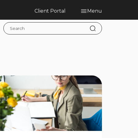
Client Portal
Menu
Home
Blog
Services
Contact
Claims
Complaint Hub
PT
EN
ES