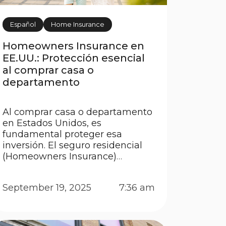
Español
Home Insurance
Homeowners Insurance en
EE.UU.: Protección esencial
al comprar casa o
departamento
Al comprar casa o departamento
en Estados Unidos, es
fundamental proteger esa
inversión. El seguro residencial
(Homeowners Insurance)
garantiza seguridad financiera
ante desastres naturales,
September 19, 2025
7:36 am
accidentes o responsabilidades
legales, además de ser un
requisito frecuente de las
instituciones financieras durante