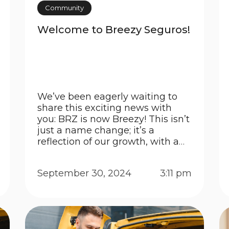
Community
Welcome to Breezy Seguros!
We’ve been eagerly waiting to
share this exciting news with
you: BRZ is now Breezy! This isn’t
just a name change; it’s a
reflection of our growth, with a
modern, accessible, and easy-to-
remember name. After a lot of
September 30, 2024
3:11 pm
thought and research, we chose
a new identity that expresses our
vision for the future while
keeping […]