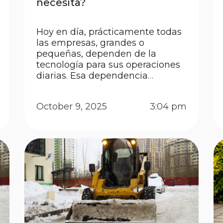
necesita?
Hoy en día, prácticamente todas
las empresas, grandes o
pequeñas, dependen de la
tecnología para sus operaciones
diarias. Esa dependencia
también trae un riesgo: la
exposición a ataques digitales
October 9, 2025
3:04 pm
como robo de datos, fraudes por
correo electrónico y secuestro de
sistemas (ransomware). Estos
incidentes no afectan solo a las
grandes corporaciones; las
pequeñas y medianas […]