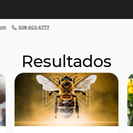
com
508-603-6777
Resultados