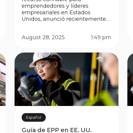
emprendedores y líderes
empresariales en Estados
Unidos, anunció recientemente
que Breezy Seguros se ubicó en
el puesto No. 1,738 de la lista Inc.
August 28, 2025
1:49 pm
5000 2025, el ranking más
prestigioso de las empresas
privadas de más rápido
crecimiento en el país. La lista
ofrece un panorama […]
Español
Guía de EPP en EE. UU.