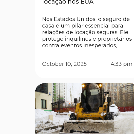
locação nos EUA
Nos Estados Unidos, o seguro de
casa é um pilar essencial para
relações de locação seguras. Ele
protege inquilinos e proprietários
contra eventos inesperados,
como incêndios, furtos ou
acidentes, e garante estabilidade
October 10, 2025
4:33 pm
financeira para ambas as partes.
Ainda é comum confundir
papéis: muitos acreditam que o
seguro de casa do proprietário
cobre os pertences do […]