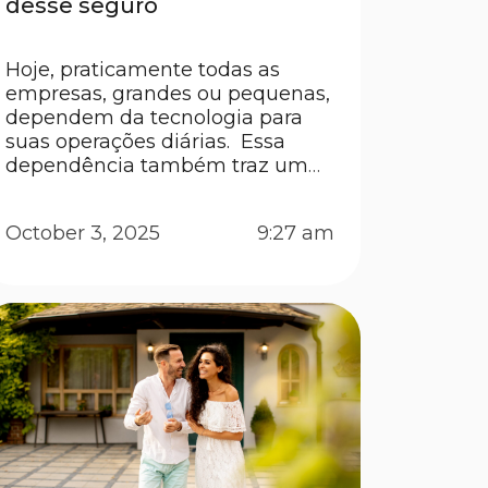
desse seguro
Hoje, praticamente todas as
empresas, grandes ou pequenas,
dependem da tecnologia para
suas operações diárias. Essa
dependência também traz um
risco: a exposição a ataques
digitais, como roubo de dados,
October 3, 2025
9:27 am
golpes por e-mail e sequestro de
sistemas (ransomware). Esses
incidentes não atingem apenas
grandes corporações; pequenas e
médias empresas também são
alvos frequentes e podem […]