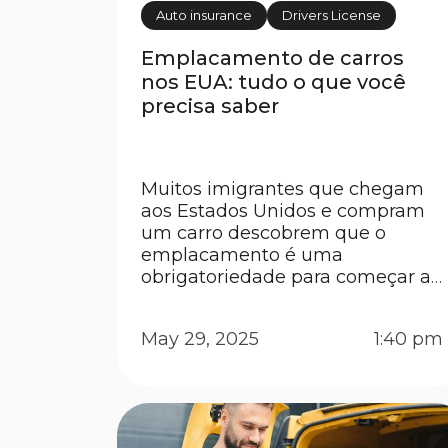
Auto insurance
Drivers License
Emplacamento de carros
nos EUA: tudo o que você
precisa saber
Muitos imigrantes que chegam
aos Estados Unidos e compram
um carro descobrem que o
emplacamento é uma
obrigatoriedade para começar a
dirigir no país. Do mesmo jeito
que no Brasil você precisa
May 29, 2025
1:40 pm
registrar o carro e colocar a placa,
aqui nos EUA o sistema funciona
de forma parecida. Mas, claro,
existem regras diferentes, prazos
e […]