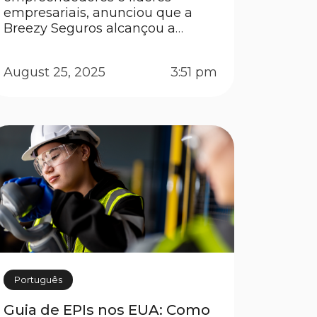
empresariais, anunciou que a
Breezy Seguros alcançou a
posição nº 1.738 na lista Inc. 5000
de 2025, o ranking mais
August 25, 2025
3:51 pm
prestigiado das empresas
privadas de crescimento mais
rápido do país. A lista mostra as
empresas mais dinâmicas da
economia americana: negócios
independentes […]
Português
Guia de EPIs nos EUA: Como