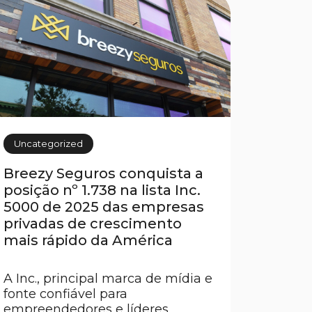
el financiamiento. Más que una
formalidad, se trata de una
protección indispensable para
familias que buscan […]
Uncategorized
Breezy Seguros conquista a
posição nº 1.738 na lista Inc.
5000 de 2025 das empresas
privadas de crescimento
mais rápido da América
A Inc., principal marca de mídia e
fonte confiável para
empreendedores e líderes