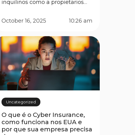
inquilinos como a propietarios
ante eventos inesperados como
incendios, robos o accidentes, y
October 16, 2025
10:26 am
evita el desequilibrio financiero
para ambas partes. Aún es
común confundir los roles:
muchos creen que el seguro del
propietario cubre las […]
Uncategorized
O que é o Cyber Insurance,
como funciona nos EUA e
por que sua empresa precisa